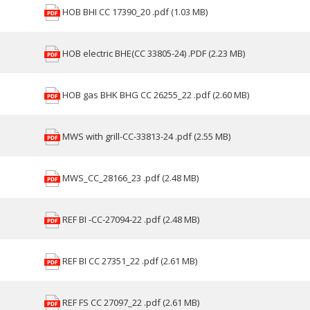
HOB BHI CC 17390_20 .pdf (1.03 MB)
HOB electric BHE(СС 33805-24) .PDF (2.23 MB)
HOB gas BHK BHG CC 26255_22 .pdf (2.60 MB)
MWS with grill-CC-33813-24 .pdf (2.55 MB)
MWS_CC_28166_23 .pdf (2.48 MB)
REF BI -CC-27094-22 .pdf (2.48 MB)
REF BI CC 27351_22 .pdf (2.61 MB)
REF FS CC 27097_22 .pdf (2.61 MB)