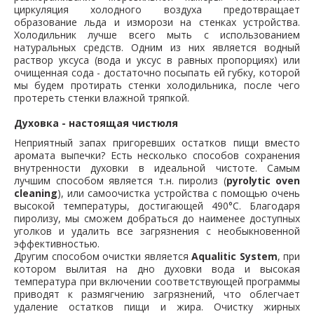
циркуляция холодного воздуха предотвращает
образование льда и изморози на стенках устройства.
Холодильник лучше всего мыть с использованием
натуральных средств. Одним из них является водный
раствор уксуса (вода и уксус в равных пропорциях) или
очищенная сода - достаточно посыпать ей губку, которой
мы будем протирать стенки холодильника, после чего
протереть стенки влажной тряпкой.
Духовка - настоящая чистюля
Неприятный запах пригоревших остатков пищи вместо
аромата выпечки? Есть несколько способов сохранения
внутренности духовки в идеальной чистоте. Самым
лучшим способом является т.н. пиролиз (
pyrolytic oven
cleaning
), или самоочистка устройства с помощью очень
высокой температуры, достигающей 490°C. Благодаря
пиролизу, мы сможем добраться до наименее доступных
уголков и удалить все загрязнения с необыкновенной
эффективностью.
Другим способом очистки является
Aqualitic System
, при
котором вылитая на дно духовки вода и высокая
температура при включении соответствующей программы
приводят к размягчению загрязнений, что облегчает
удаление остатков пищи и жира. Очистку жирных