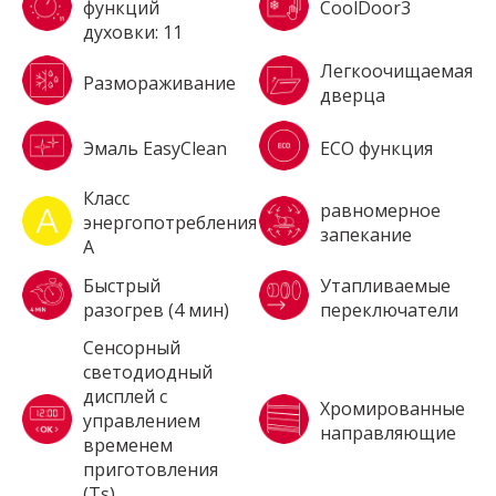
функций
CoolDoor3
духовки: 11
Легкоочищаемая
Размораживание
дверца
Эмаль EasyClean
ECO функция
Класс
равномерное
энергопотребления
запекание
A
Быстрый
Утапливаемые
разогрев (4 мин)
переключатели
Сенсорный
светодиодный
дисплей с
Хромированные
управлением
направляющие
временем
приготовления
(Ts)