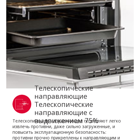
Tелескопические
направляющие
Телескопические
направляющие с
выдвижением 75%
Телескопические направляющие позволяют легко
извлечь противни, даже сильно загруженные, и
повысить эксплуатационную безопасность:
противни прочно прикреплены к направляющим и