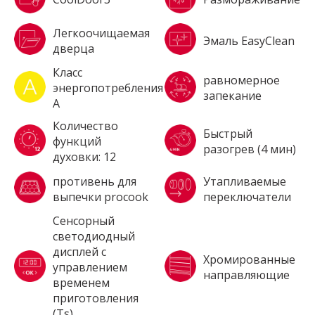
Легкоочищаемая
Эмаль EasyClean
дверца
Класс
равномерное
энергопотребления
запекание
A
Количество
Быстрый
функций
разогрев (4 мин)
духовки: 12
противень для
Утапливаемые
выпечки procook
переключатели
Сенсорный
светодиодный
дисплей с
Хромированные
управлением
направляющие
временем
приготовления
(Ts)