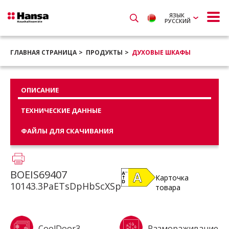
ЯЗЫК
РУССКИЙ
ГЛАВНАЯ СТРАНИЦА
ПРОДУКТЫ
ДУХОВЫЕ ШКАФЫ
ОПИСАНИЕ
ТЕХНИЧЕСКИЕ ДАННЫЕ
ФАЙЛЫ ДЛЯ СКАЧИВАНИЯ
BOEIS69407
Карточка
10143.3PaETsDpHbScXSp
товара
CoolDoor3
Размораживание