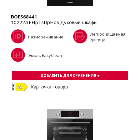
BOES68441
10222.3EHpTsDpHbS Духовые шкафы
Легкоочищаемая
Размораживание
дверца
Эмаль EasyClean
ДОБАВИТЬ ДЛЯ СРАВНЕНИЯ +
Карточка товара