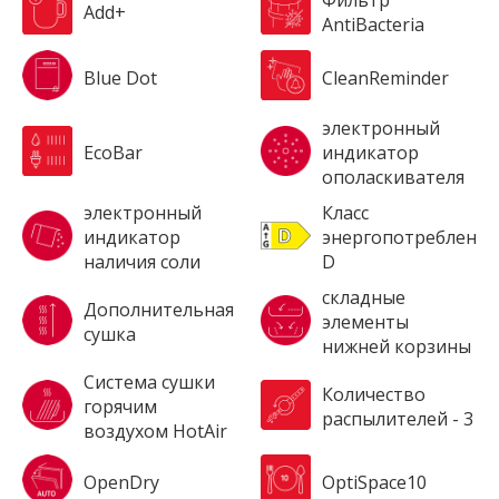
Add+
AntiBacteria
Blue Dot
CleanReminder
электронный
EcoBar
индикатор
ополаскивателя
электронный
Класс
индикатор
энергопотребления
наличия соли
D
складные
Дополнительная
элементы
сушка
нижней корзины
Система сушки
Количество
горячим
распылителей - 3
воздухом HotAir
OpenDry
OptiSpace10