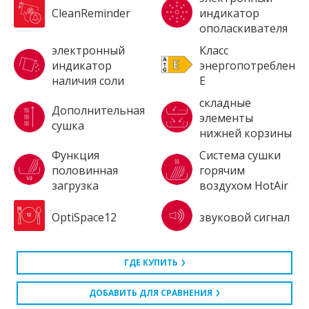
CleanReminder
индикатор
ополаскивателя
электронный
Класс
индикатор
энергопотребления
наличия соли
E
складные
Дополнительная
элементы
сушка
нижней корзины
Функция
Система сушки
половинная
горячим
загрузка
воздухом HotAir
OptiSpace12
звуковой сигнал
ГДЕ КУПИТЬ
ДОБАВИТЬ ДЛЯ СРАВНЕНИЯ