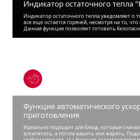
Индикатор остаточного тепла "
Индикатор остаточного тепла уведомляет о то
все еще остается горячей, несмотря на то, чт
Данная функция позволяет готовить безопасн
Функция автоматического уско
приготовления
Идеально подходит для блюд, которые сначал
вскипятить, а потом варить или жарить. Подо
слабом кипении, эта функция автоматически 