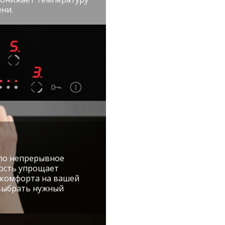
ни.
ло непрерывное
ость упрощает
 комфорта на вашей
 выбрать нужный