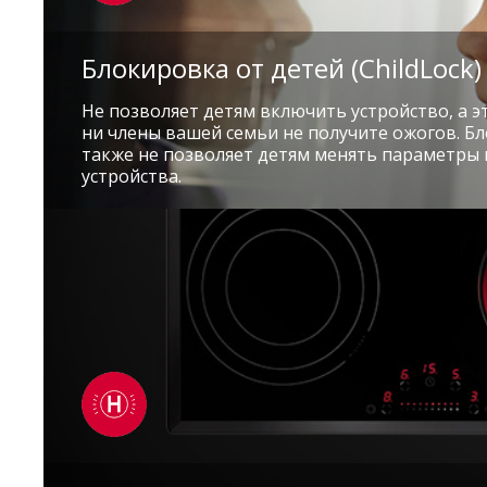
Блокировка от детей (ChildLock)
Не позволяет детям включить устройство, а эт
ни члены вашей семьи не получите ожогов. Б
также не позволяет детям менять параметры 
устройства.