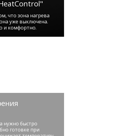
HeatControl"
м, что зона нагрева
о она уже выключена.
о и комфортно.
рения
а нужно быстро
бно готовке при
понижает температуру