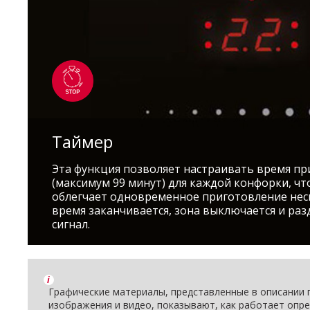
Таймер
Эта функция позволяет настраивать время п
(максимум 99 минут) для каждой конфорки, чт
облегчает одновременное приготовление нес
время заканчивается, зона выключается и раз
сигнал.
i
Графические материалы, представленные в описании п
изображения и видео, показывают, как работает опре