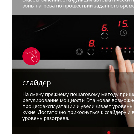
зоны нагрева по прошествии заданного време
слайдер
На смену прежнему пошаговому методу приш
регулирование мощности. Эта новая возможн
процесс эксплуатации и увеличивает уровень
кухне. Достаточно прикоснуться к слайдеру и
уровень разогрева.