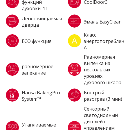
функций
CoolDoor3
духовки: 11
Легкоочищаемая
Эмаль EasyClean
дверца
Класс
ECO функция
энергопотребления
A
Равномерная
выпечка на
равномерное
нескольких
запекание
уровнях
духового шкафа
Hansa BakingPro
Быстрый
System™
разогрев (3 мин)
Сенсорный
светодиодный
дисплей с
Утапливаемые
управлением