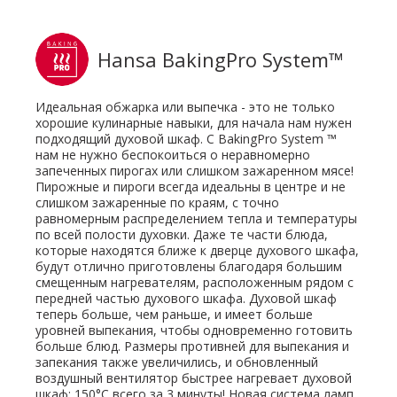
Hansa BakingPro System™
Идеальная обжарка или выпечка - это не только
хорошие кулинарные навыки, для начала нам нужен
подходящий духовой шкаф. С BakingPro System ™
нам не нужно беспокоиться о неравномерно
запеченных пирогах или слишком зажаренном мясе!
Пирожные и пироги всегда идеальны в центре и не
слишком зажаренные по краям, с точно
равномерным распределением тепла и температуры
по всей полости духовки. Даже те части блюда,
которые находятся ближе к дверце духового шкафа,
будут отлично приготовлены благодаря большим
смещенным нагревателям, расположенным рядом с
передней частью духового шкафа. Духовой шкаф
теперь больше, чем раньше, и имеет больше
уровней выпекания, чтобы одновременно готовить
больше блюд. Размеры противней для выпекания и
запекания также увеличились, и обновленный
воздушный вентилятор быстрее нагревает духовой
шкаф: 150°C всего за 3 минуты! Новая система ламп