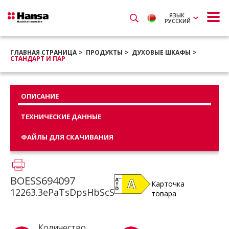
ЯЗЫК
РУССКИЙ
ГЛАВНАЯ СТРАНИЦА
ПРОДУКТЫ
ДУХОВЫЕ ШКАФЫ
СТАНДАРТ И ПАР
ОПИСАНИЕ
ТЕХНИЧЕСКИЕ ДАННЫЕ
ФАЙЛЫ ДЛЯ СКАЧИВАНИЯ
BOESS694097
Карточка
12263.3ePaTsDpsHbScS
товара
Количество