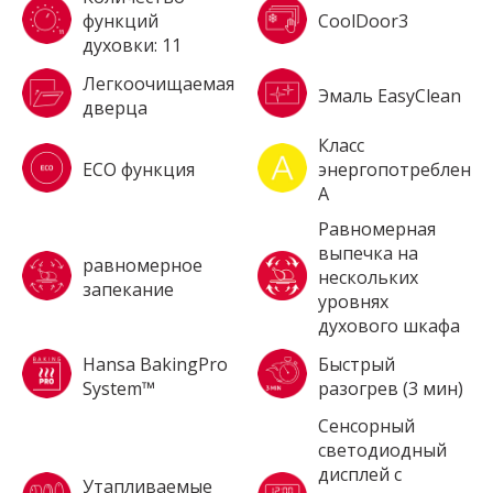
функций
CoolDoor3
духовки: 11
Легкоочищаемая
Эмаль EasyClean
дверца
Класс
ECO функция
энергопотребления
A
Равномерная
выпечка на
равномерное
нескольких
запекание
уровнях
духового шкафа
Hansa BakingPro
Быстрый
System™
разогрев (3 мин)
Сенсорный
светодиодный
дисплей с
Утапливаемые