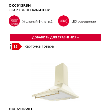
OKC613RBH
OKC613RBH Каминные
Угольный фильтр:2
LED освещение
ДОБАВИТЬ ДЛЯ СРАВНЕНИЯ +
Карточка товара
OKC613RWH