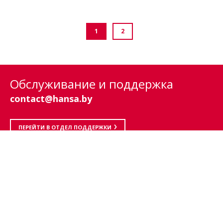
1
2
Обслуживание и поддержка
contact@hansa.by
ПЕРЕЙТИ В ОТДЕЛ ПОДДЕРЖКИ
Oбслуживание
Приготовление пищи
Посудомоечные
Контакт
машины
Инструкции
Стиральные машины
Запасные части
и сушилки